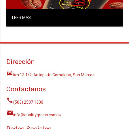
LEER MÁS
Dirección
directions_car
km 13 1/2, Autopista Comalapa, San Marcos
Contáctanos
phone
(503) 2507 1300
mail
info@qualitygrains.com.sv
Redes Sociales